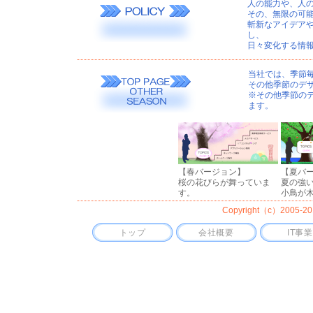
人の能力や、人
その、無限の可
斬新なアイデアや
し、
日々変化する情
当社では、季節
その他季節のデ
※その他季節のデ
ます。
【春バージョン】
【夏バ
桜の花びらが舞っていま
夏の強
す。
小鳥が
Copyright（c）2005-2010 
トップ
会社概要
IT事業